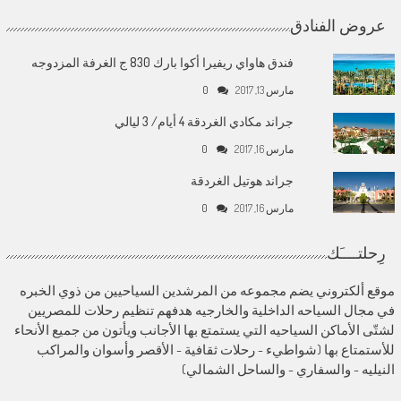
عروض الفنادق
فندق هاواي ريفيرا أكوا بارك 830 ج الغرفة المزدوجه
مارس 13, 2017
0
جراند مكادي الغردقة 4 أيام/ 3 ليالي
مارس 16, 2017
0
جراند هوتيل الغردقة
مارس 16, 2017
0
رِحلتــــَك
موقع ألكتروني يضم مجموعه من المرشدين السياحيين من ذوي الخبره
في مجال السياحه الداخلية والخارجيه هدفهم تنظيم رحلات للمصريين
لشتّى الأماكن السياحيه التي يستمتع بها الأجانب ويأتون من جميع الأنحاء
للأستمتاع بها (شواطيء - رحلات ثقافية - الأقصر وأسوان والمراكب
النيليه - والسفاري - والساحل الشمالي)