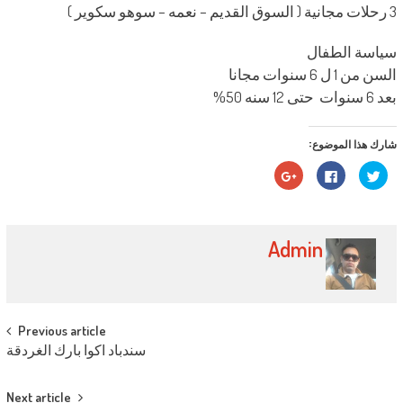
3 رحلات مجانية ( السوق القديم – نعمه – سوهو سكوير )
سياسة الطفال
السن من 1 ل 6 سنوات مجانا
بعد 6 سنوات حتى 12 سنه 50%
شارك هذا الموضوع:
اضغط
انقر
اضغط
للمشاركة
للمشاركة
للمشاركة
على
على
على
تويتر
فيسبوك
Google+
(فتح
(فتح
(فتح
في
في
في
نافذة
نافذة
نافذة
Admin
جديدة)
جديدة)
جديدة)
Post navigation
Previous article
سندباد اكوا بارك الغردقة
Next article