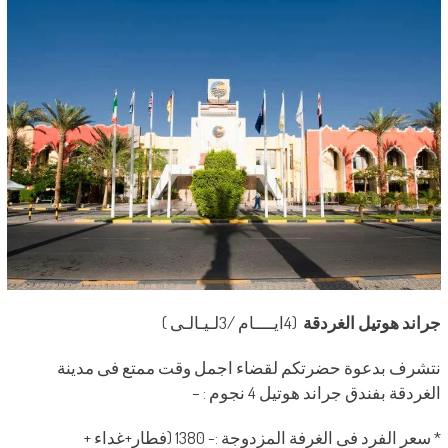
جراند هوتيل الغردقة
(4ايــــام /3لـيـالـى )
نتشرف بدعوة حضرتكم لقضاء اجمل وقت ممتع فى مدينة
الغردقة بفندق جراند هوتيل 4 نجوم : –
* سعر الفرد فى الغرفة المزدوجة :- 1380 (فطار+غداء +