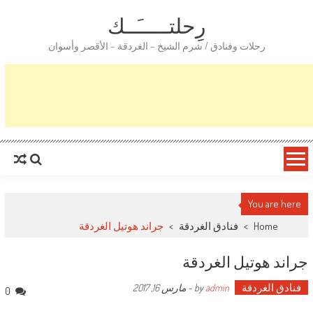
رِحلتـــــَــك
رحلات وفنادق / شرم الشيخ – الغردقة – الأقصر وأسوان
You are here
Home
>
فنادق الغردقة
>
جراند هوتيل الغردقة
جراند هوتيل الغردقة
فنادق الغردقة
by
admin
-
مارس 16, 2017
0