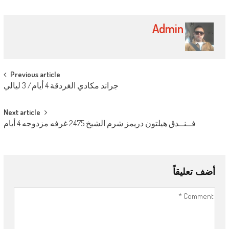
تويتر
فيسبوك
Google+
(فتح
(فتح
(فتح
في
في
في
نافذة
نافذة
نافذة
Admin
جديدة)
جديدة)
جديدة)
Post navigation
Previous article
جراند مكادي الغردقة 4 أيام/ 3 ليالي
Next article
فــنــدق هيلتون دريمز شرم الشيخ 2475 غرفه مزدوجه 4 أيام
أضف تعليقاً