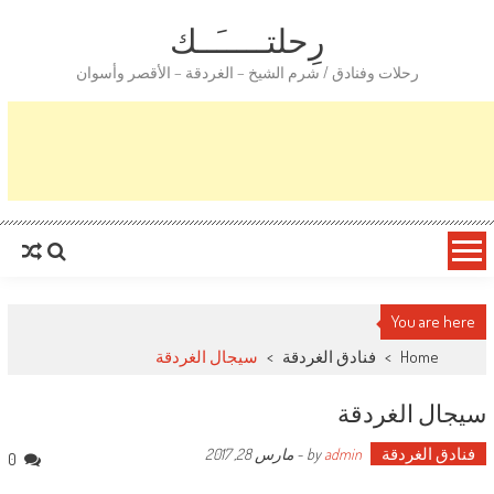
رِحلتـــــَــك
رحلات وفنادق / شرم الشيخ – الغردقة – الأقصر وأسوان
You are here
Home
>
فنادق الغردقة
>
سيجال الغردقة
سيجال الغردقة
فنادق الغردقة
by
admin
-
مارس 28, 2017
0