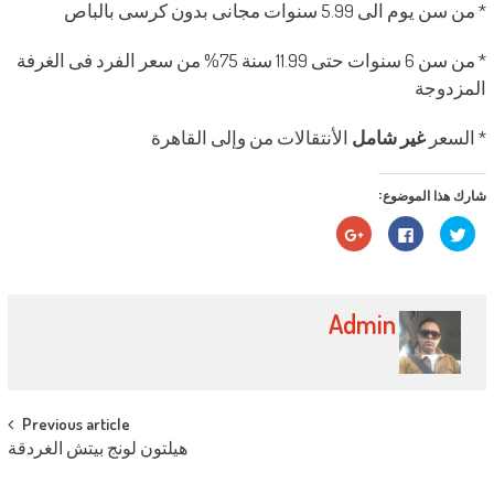
* من سن يوم الى 5.99 سنوات مجانى بدون كرسى بالباص
* من سن 6 سنوات حتى 11.99 سنة 75% من سعر الفرد فى الغرفة
المزدوجة
* السعر
غير
شامل
الأنتقالات من وإلى القاهرة
شارك هذا الموضوع:
اضغط
انقر
اضغط
للمشاركة
للمشاركة
للمشاركة
على
على
على
تويتر
فيسبوك
Google+
(فتح
(فتح
(فتح
في
في
في
نافذة
نافذة
نافذة
Admin
جديدة)
جديدة)
جديدة)
Post navigation
Previous article
هيلتون لونج بيتش الغردقة