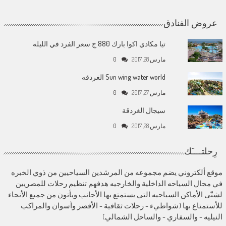
عروض الفنادق
تيا مكادي اكوا بارك 880 ج سعر الفرد في الليله
مارس 28, 2017
0
Sun wing water world الغردقه
مارس 27, 2017
0
سيجال الغردقة
مارس 28, 2017
0
رِحلتــــَك
موقع ألكتروني يضم مجموعه من المرشدين السياحيين من ذوي الخبره
في مجال السياحه الداخلية والخارجيه هدفهم تنظيم رحلات للمصريين
لشتّى الأماكن السياحيه التي يستمتع بها الأجانب ويأتون من جميع الأنحاء
للأستمتاع بها (شواطيء - رحلات ثقافية - الأقصر وأسوان والمراكب
النيليه - والسفاري - والساحل الشمالي)