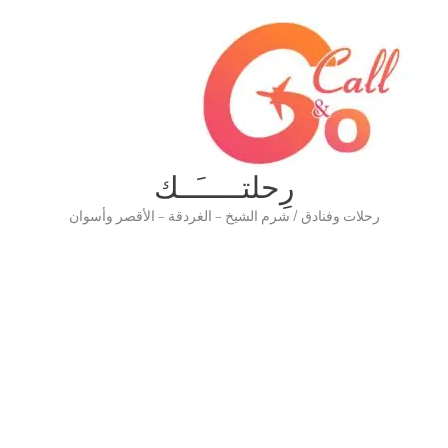
رِحلتـــــَــك
رحلات وفنادق / شرم الشيخ – الغردقة – الأقصر وأسوان