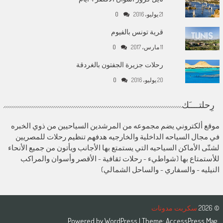
21 يوليو، 2016
0
قرية تونس بالفيوم
11 مارس، 2017
0
رحلات جزيرة الجفتون بالغردقة
20 يوليو، 2016
0
رِحلتــــَك
موقع ألكتروني يضم مجموعه من المرشدين السياحيين من ذوي الخبره
في مجال السياحه الداخلية والخارجيه هدفهم تنظيم رحلات للمصريين
لشتّى الأماكن السياحيه التي يستمتع بها الأجانب ويأتون من جميع الأنحاء
للأستمتاع بها (شواطيء - رحلات ثقافية - الأقصر وأسوان والمراكب
النيليه - والسفاري - والساحل الشمالي)
© 2026
سكربت مدونات
Powered by
WordPress
| Theme:
AccessPress Mag