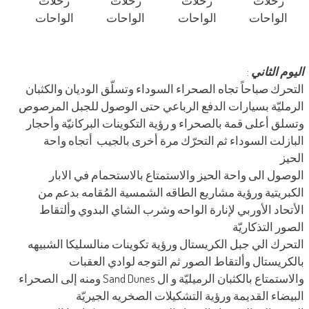
رحلات
رحلات
رحلات
رحلات
الواحات
الواحات
الواحات
الواحات
اليوم الثاني
:
التحرك صباحاً تجاه الصحراء السوداء وتسلّق الوديان والكثبان
الرمليّة بسيارات الدفع الرباعي حتى الوصول للجبل المرصوص
وتسلق أعلى قمة بالصحراء و رؤية التكوينات البركانيّة وأحجار
البازلت السوداء ثم التحرّك مرة أخرى بالجيب أتجاه واحة
الحيز
الوصول الى واحة الحيز والاستمتاع بالاستحمام في الابار
الكبريتية ورؤية مشاريع الطاقه الشمسية المُقامه بدعم من
الأتحاد الأوربي لإنارة الواحه وشرب الشاي البدوي وألتقاط
الصور التذكاريّة
التحرك الي جبل الكريستال ورؤية تكوينات منالسليكا الشبيهه
بالكريستال وألتقاط الصور ثم التوجه لوادي العقبات
والاستمتاع بالكثبان الرميليّة و ال Sand Dunes ومنه إلى الصحراء
البيضاء القديمة ورؤية التشكيلات الصخريه الجيريّة