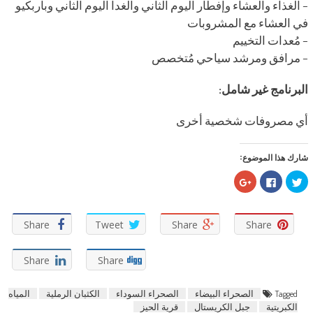
– الغذاء والعشاء وإفطار اليوم الثاني والغدا اليوم الثاني وباربكيو
في العشاء مع المشروبات
– مُعدات التخييم
– مرافق ومرشد سياحي مُتخصص
البرنامج غير شامل:
أي مصروفات شخصية أخرى
شارك هذا الموضوع:
اضغط
انقر
اضغط
للمشاركة
للمشاركة
للمشاركة
على
على
على
تويتر
فيسبوك
Google+
(فتح
(فتح
(فتح
في
في
في
Share
Tweet
Share
Share
نافذة
نافذة
نافذة
جديدة)
جديدة)
جديدة)
Share
Share
Tagged
الصحراء البيضاء
الصحراء السوداء
الكثبان الرملية
المياه
الكبريتية
جبل الكريستال
قرية الحيز