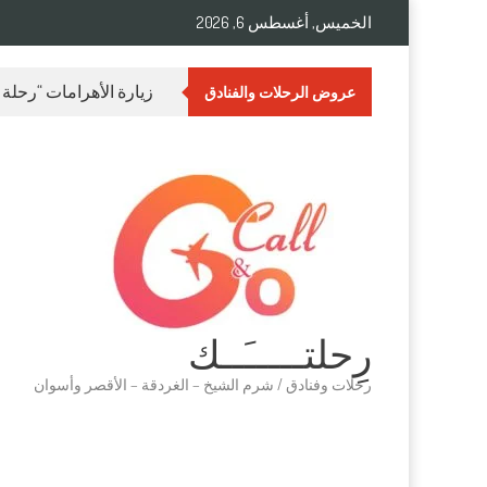
الخميس, أغسطس 6, 2026
زيارة الأهرامات “رحلة
عروض الرحلات والفنادق
رِحلتـــــَــك
رحلات وفنادق / شرم الشيخ – الغردقة – الأقصر وأسوان