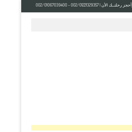
ـك الأن | 002/01221329357 – 002/01067039400