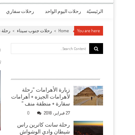
الرئيسيّة
رحلات اليوم الواحد
رحلات سفاري
You are here
Home
>
رحلات جنوب سيناء
>
رحلة 
س
Search for:
16 ي
زيارة الأهرامات “رحلة
لأهرامات الجيزه + أهرامات
سقارة + منطقة منف “
27 فبراير، 2018
0
رحلة سانت كاترين راس
شيطان وادي الوشواش