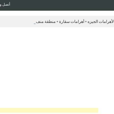
أتصل وأحجز رحلتـ
 لأهرامات الجيزه + أهرامات سقارة + منطقة منف “