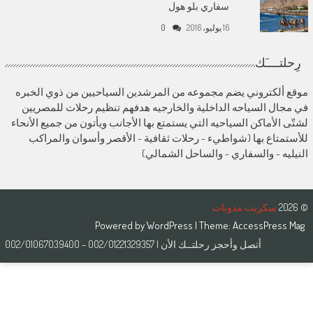
سفاري بلو هول
16 يوليو، 2016
0
رِحلتــــَك
موقع ألكتروني يضم مجموعه من المرشدين السياحيين من ذوي الخبره
في مجال السياحه الداخلية والخارجيه هدفهم تنظيم رحلات للمصريين
لشتّى الأماكن السياحيه التي يستمتع بها الأجانب ويأتون من جميع الأنحاء
للأستمتاع بها (شواطيء - رحلات ثقافية - الأقصر وأسوان والمراكب
النيليه - والسفاري - والساحل الشمالي)
© 2026
سكربت مدونات
Powered by
WordPress
| Theme:
AccessPress Mag
أتصل وأحجز رحلتــك الأن | 002/01221329357 – 002/01067039400