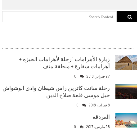
Search for:
زيارة الأهرامات “رحلة لأهرامات الجيزه +
أهرامات سقارة + منطقة منف “
27 فبراير، 2018
0
رحلة سانت كاترين راس شيطان وادي الوشواش
جبل موسى قلعة صلاح الدين
8 فبراير، 2018
0
الغردقة
28 مارس، 2017
0