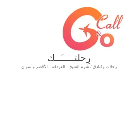
رِحلتـــــَــك
رحلات وفنادق / شرم الشيخ – الغردقة – الأقصر وأسوان