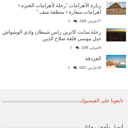
زيارة الأهرامات “رحلة لأهرامات الجيزه +
أهرامات سقارة + منطقة منف “
27 فبراير، 2018
0
رحلة سانت كاترين راس شيطان وادي الوشواش
جبل موسى قلعة صلاح الدين
8 فبراير، 2018
0
الغردقة
28 مارس، 2017
0
تابعونا على الفيسبوك
أتصل وأحجز رحلتك