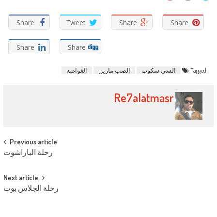
على
على
على
تويتر
فيسبوك
Google+
(فتح
(فتح
(فتح
في
في
في
Share
Tweet
Share
Share
نافذة
نافذة
نافذة
جديدة)
جديدة)
جديدة)
Share
Share
Tagged
السي سكوب
الصب مارين
الغواصه
Re7alatmasr
Post navigation
Previous article
رحلة الباراشوت
Next article
رحلة الجلاس بوت