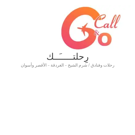
رِحلتـــــَــك
رحلات وفنادق / شرم الشيخ – الغردقة – الأقصر وأسوان