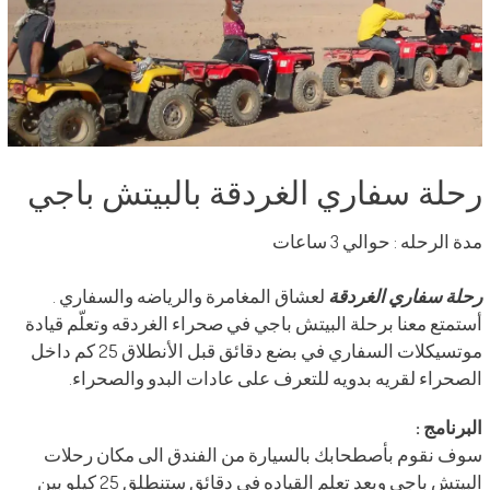
رحلة سفاري الغردقة بالبيتش باجي
مدة الرحله : حوالي 3 ساعات
رحلة سفاري الغردقة
لعشاق المغامرة والرياضه والسفاري .
أستمتع معنا برحلة البيتش باجي في صحراء الغردقه وتعلّم قيادة
موتسيكلات السفاري في بضع دقائق قبل الأنطلاق 25 كم داخل
الصحراء لقريه بدويه للتعرف على عادات البدو والصحراء.
البرنامج :
سوف نقوم بأصطحابك بالسيارة من الفندق الى مكان رحلات
البيتش باجي وبعد تعلم القياده في دقائق ستنطلق 25 كيلو بين