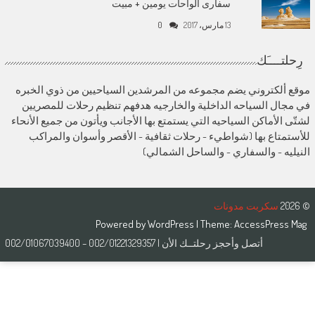
سفارى الواحات يومين + مبيت
13 مارس، 2017
0
رِحلتــــَك
موقع ألكتروني يضم مجموعه من المرشدين السياحيين من ذوي الخبره
في مجال السياحه الداخلية والخارجيه هدفهم تنظيم رحلات للمصريين
لشتّى الأماكن السياحيه التي يستمتع بها الأجانب ويأتون من جميع الأنحاء
للأستمتاع بها (شواطيء - رحلات ثقافية - الأقصر وأسوان والمراكب
النيليه - والسفاري - والساحل الشمالي)
© 2026
سكربت مدونات
Powered by
WordPress
| Theme:
AccessPress Mag
أتصل وأحجز رحلتــك الأن | 002/01221329357 – 002/01067039400