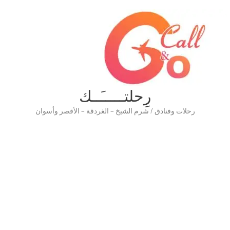
رِحلتـــــَــك
رحلات وفنادق / شرم الشيخ – الغردقة – الأقصر وأسوان