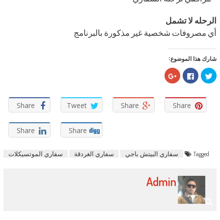
الرحله لا تشمل
أي مصروفات شخصية غير مذكورة بالبرنامج
شارك هذا الموضوع:
اضغط
انقر
اضغط
للمشاركة
للمشاركة
للمشاركة
على
على
على
تويتر
فيسبوك
Google+
(فتح
(فتح
(فتح
في
في
في
Share
Tweet
Share
Share
نافذة
نافذة
نافذة
جديدة)
جديدة)
جديدة)
Share
Share
Tagged
سفاري البيتش باجي
سفاري الغردقة
سفاري الموتسيكلات
Admin