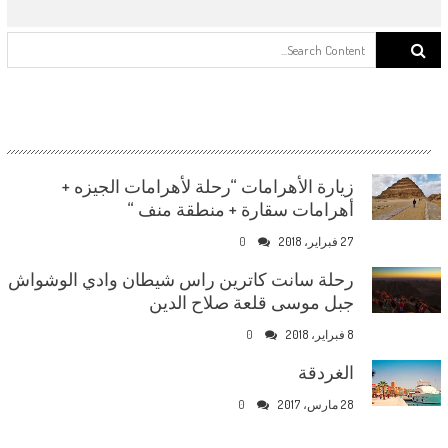
Search for:
زيارة الأهرامات “رحلة لأهرامات الجيزه +
أهرامات سقارة + منطقة منف “
27 فبراير، 2018
0
رحلة سانت كاترين راس شيطان وادي الوشواش
جبل موسى قلعة صلاح الدين
8 فبراير، 2018
0
الغردقة
28 مارس، 2017
0