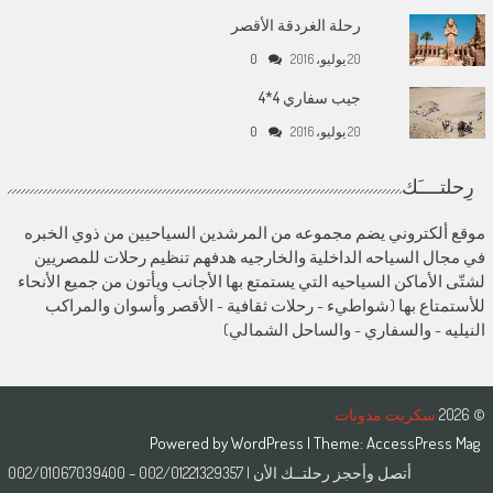
رحلة الغردقة الأقصر
20 يوليو، 2016
0
جيب سفاري 4*4
20 يوليو، 2016
0
رِحلتــــَك
موقع ألكتروني يضم مجموعه من المرشدين السياحيين من ذوي الخبره
في مجال السياحه الداخلية والخارجيه هدفهم تنظيم رحلات للمصريين
لشتّى الأماكن السياحيه التي يستمتع بها الأجانب ويأتون من جميع الأنحاء
للأستمتاع بها (شواطيء - رحلات ثقافية - الأقصر وأسوان والمراكب
النيليه - والسفاري - والساحل الشمالي)
© 2026
سكربت مدونات
Powered by
WordPress
| Theme:
AccessPress Mag
أتصل وأحجز رحلتــك الأن | 002/01221329357 – 002/01067039400