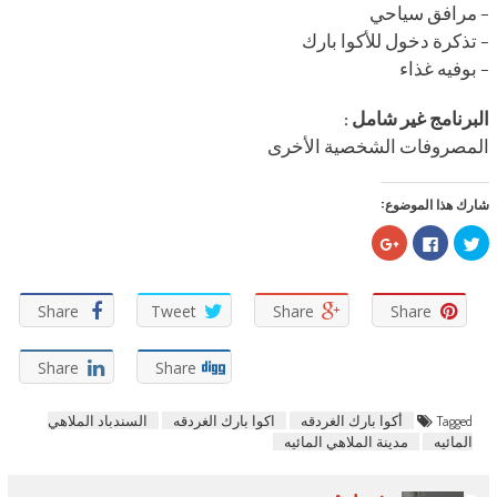
– مرافق سياحي
– تذكرة دخول للأكوا بارك
– بوفيه غذاء
البرنامج غير شامل :
المصروفات الشخصية الأخرى
شارك هذا الموضوع:
اضغط
انقر
اضغط
للمشاركة
للمشاركة
للمشاركة
على
على
على
تويتر
فيسبوك
Google+
(فتح
(فتح
(فتح
في
في
في
Share
Tweet
Share
Share
نافذة
نافذة
نافذة
جديدة)
جديدة)
جديدة)
Share
Share
Tagged
أكوا بارك الغردقه
اكوا بارك الغردقه
السندباد الملاهي
المائيه
مدينة الملاهي المائيه