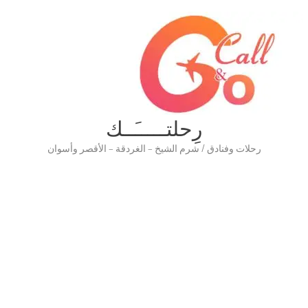
رِحلتـــــَــك
رحلات وفنادق / شرم الشيخ – الغردقة – الأقصر وأسوان