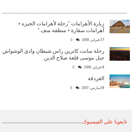
زيارة الأهرامات “رحلة لأهرامات الجيزه +
أهرامات سقارة + منطقة منف “
27 فبراير، 2018
0
رحلة سانت كاترين راس شيطان وادي الوشواش
جبل موسى قلعة صلاح الدين
8 فبراير، 2018
0
الغردقة
28 مارس، 2017
0
تابعونا على الفيسبوك