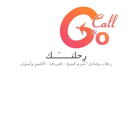
رِحلتـــــَــك
رحلات وفنادق / شرم الشيخ – الغردقة – الأقصر وأسوان