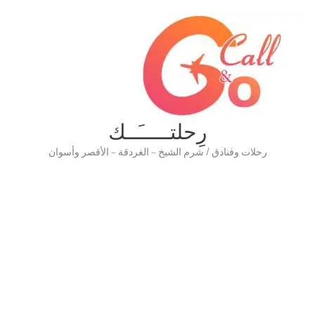
رِحلتـــــَــك
رحلات وفنادق / شرم الشيخ – الغردقة – الأقصر وأسوان