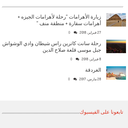
زيارة الأهرامات “رحلة لأهرامات الجيزه +
أهرامات سقارة + منطقة منف “
27 فبراير، 2018
0
رحلة سانت كاترين راس شيطان وادي الوشواش
جبل موسى قلعة صلاح الدين
8 فبراير، 2018
0
الغردقة
28 مارس، 2017
0
تابعونا على الفيسبوك