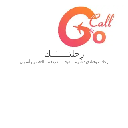
رِحلتـــــَــك
رحلات وفنادق / شرم الشيخ – الغردقة – الأقصر وأسوان