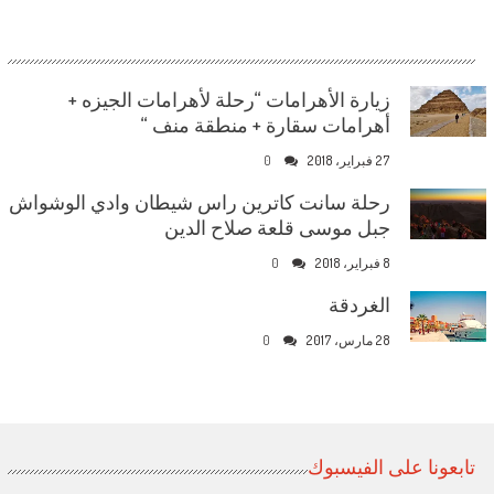
زيارة الأهرامات “رحلة لأهرامات الجيزه +
أهرامات سقارة + منطقة منف “
27 فبراير، 2018
0
رحلة سانت كاترين راس شيطان وادي الوشواش
جبل موسى قلعة صلاح الدين
8 فبراير، 2018
0
الغردقة
28 مارس، 2017
0
تابعونا على الفيسبوك