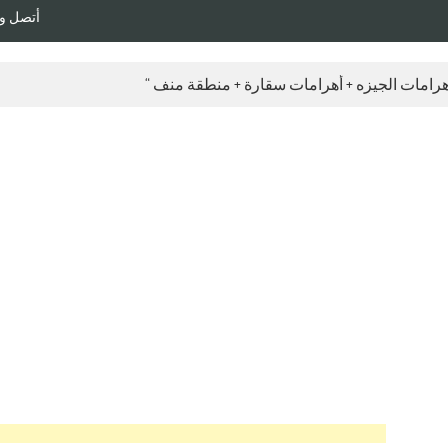
أتصل وأحجز رحلتـ
أهرامات الجيزه + أهرامات سقارة + منطقة منف “