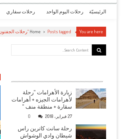
الرئيسيّة
رحلات اليوم الواحد
رحلات سفاري
You are here
Posts tagged "رحلات الجفتون"
>
Home
Search for:
ر
زيارة الأهرامات “رحلة
لأهرامات الجيزه + أهرامات
سقارة + منطقة منف “
27 فبراير، 2018
0
رحلة سانت كاترين راس
شيطان وادي الوشواش