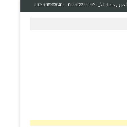
ـك الأن | 002/01221329357 – 002/01067039400