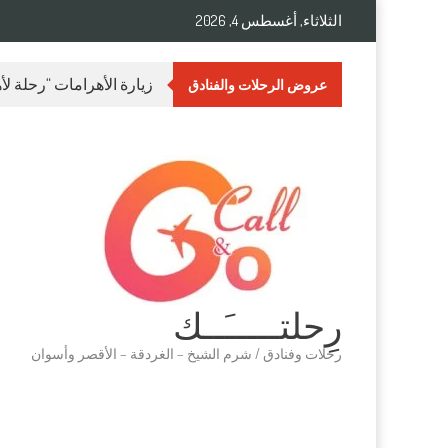
الثلاثاء, أغسطس 4, 2026
زيارة الأهرامات “رحلة ل
عروض الرحلات والفنادق
رِحلتـــــَــك
رحلات وفنادق / شرم الشيخ – الغردقة – الأقصر وأسوان