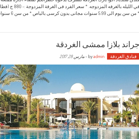
في الليله بالغر
من سن يوم الى 5.99 سنوات مجانى بدون كرسى بالباص * من سن 6 سنوات حتى 11.99
راند بلازا ممشى الغردقة
فنادق الغردقة
by
admin
-
مارس 28, 2017