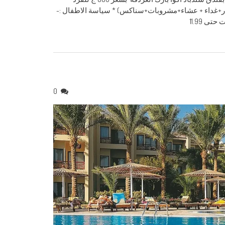
فه المزدوجه. * سعر الفرد فى الغرفة المزدوجة :- 880 ج (فطار+غداء + عشاء+مشروبات+سناكس) * سياسة الاطفال :-
0