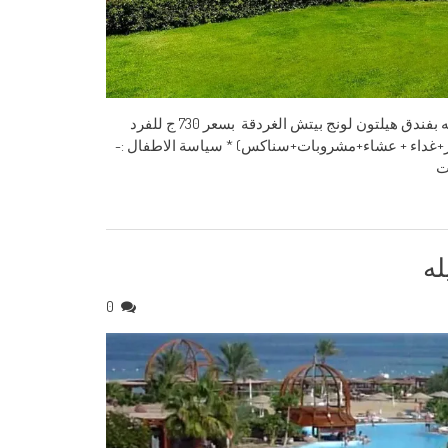
فندق هيلتون لونج بيتش الغردقة نتشرف بدعوة حضراتكم لقضاء أجازه ممتعه بفندق هيلتون لونج بيتش الغردقة بسعر 730 ج للفرد
ه المزدوجه. * سعر الفرد فى الغرفة المزدوجة :- 730 ج (فطار+غداء + عشاء+مشروبات+سناكس) * سياسة الاطفال :-
0