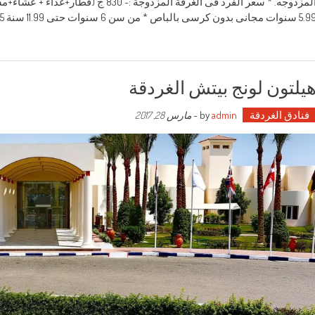
المزدوجه. * سعر الفرد فى الغرفة المزد
ات مجانى بدون كرسى بالباص * من سن 6 سنوات حتى 11.99 سنة 75% من سعر الفرد
يلتون لونج بيتش الغردقة
فنادق الغردقة
by
admin
-
مارس 28, 2017