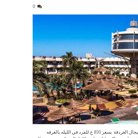
0
فندق سيجال الغردقة نتشرف بدعوة حضراتكم لقضاء أجازه ممتعه بفندق سيجال الغردقة بسعر 830 ج للفرد في الليله بالغرفه