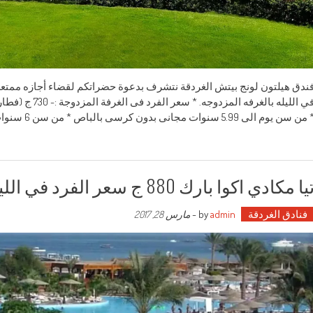
في الليله بالغرف
من سن يوم الى 5.99 سنوات مجانى بدون كرسى بالباص * من سن 6 سنوات
يا مكادي اكوا بارك 880 ج سعر الفرد في الليله
فنادق الغردقة
by
admin
-
مارس 28, 2017