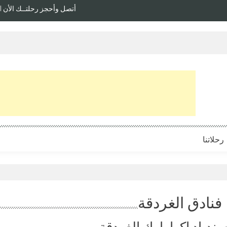
أتصل وأحجز رحلتــك الأن | 002/01221329357 – 002/01005325140 – 02/01067039400
رحلاتنا
فنادق الغردقة
ندباد اكوا بارك الغردقة