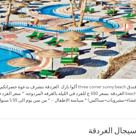
شاء+مشروبات+سناكس) * سياسة الاطفال :- * من سن يوم الى 5.99 سنوات مجانى بدون كرسى بالباص * من سن
يجال الغردقة