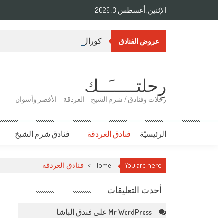
الإثنين, أغسطس 3, 2026
كورال بيتش تيران شرم 4 أيام 3 ليالي
عروض الفنادق
رِحلتـــــَــك
رحلات وفنادق / شرم الشيخ – الغردقة – الأقصر وأسوان
الرئيسيّة
فنادق الغردقة
فنادق شرم الشيخ
You are here
Home
>
فنادق الغردقة
أحدث التعليقات
على
فندق الباشا
Mr WordPress
س