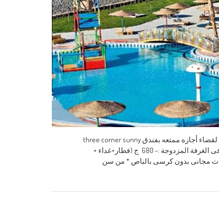
فندق three corner sunny beach أكوا بارك الغردقة نتشرف بدعوة حضراتكم لقضاء أجازه ممتعه بفندق three corner sunny
beach الغردقة بسعر 680 ج للفرد في الليله بالغرفه المزدوجه. * سعر الفرد فى الغرفة المزدوجة :- 680 ج (فطار+غداء +