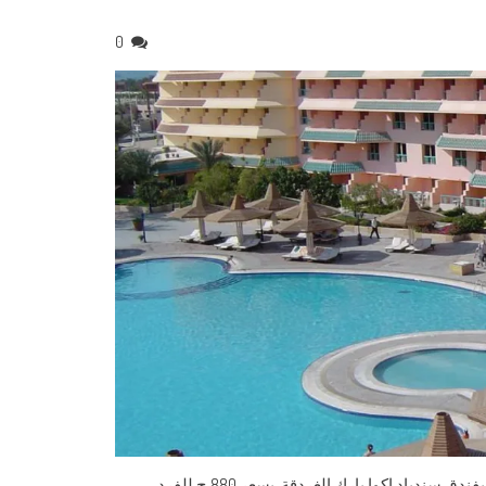
0
فندق سندباد اكوا بارك الغردقة نتشرف بدعوة حضراتكم لقضاء أجازه ممتعه بفندق سندباد اكوا بارك الغردقة بسعر 880 ج للفرد