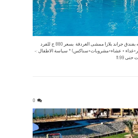
فندق جراند بلازا ممشى الغردقة نتشرف بدعوة حضراتكم لقضاء أجازه ممتعه بفندق جراند بلازا ممشى الغردقة بسعر 880 ج للفرد
فه المزدوجه. * سعر الفرد فى الغرفة المزدوجة :- 880 ج (فطار+غداء + عشاء+مشروبات+سناكس) * سياسة الاطفال :-
0