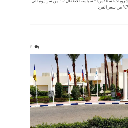
وجة :- 830 ج (فطار+غداء + عشاء+مشروبات+سناكس) * سياسة الاطفال :- * من سن يوم الى
0