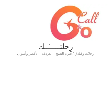
رِحلتـــــَــك
رحلات وفنادق / شرم الشيخ – الغردقة – الأقصر وأسوان