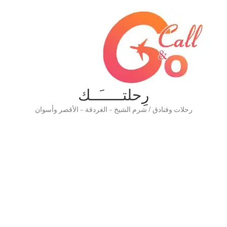
رِحلتـــــَــك
رحلات وفنادق / شرم الشيخ – الغردقة – الأقصر وأسوان