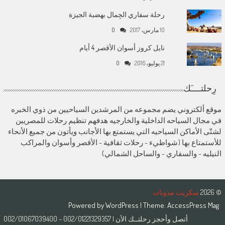
رحلة سفاري الجِمال بهضبة الجيزة
10 مارس، 2017
0
نايل كروز أسوان الأقصر 4 أيام
21 يوليو، 2016
0
رِحلتــــَك
موقع ألكتروني يضم مجموعه من المرشدين السياحيين من ذوي الخبره
في مجال السياحه الداخلية والخارجيه هدفهم تنظيم رحلات للمصريين
لشتّى الأماكن السياحيه التي يستمتع بها الأجانب ويأتون من جميع الأنحاء
للأستمتاع بها (شواطيء - رحلات ثقافية - الأقصر وأسوان والمراكب
النيليه - والسفاري - والساحل الشمالي)
© 2026
سكربت مدونات
Powered by
WordPress
| Theme:
AccessPress Mag
أتصل وأحجز رحلتــك الأن | 002/01221329357 – 002/01067039400